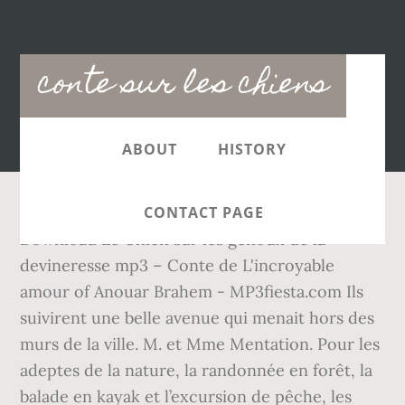
Main
conte sur les chiens
navigation
ABOUT
HISTORY
CONTACT PAGE
Download Le Chien sur les genoux de la
devineresse mp3 – Conte de L'incroyable
amour of Anouar Brahem - MP3fiesta.com Ils
suivirent une belle avenue qui menait hors des
murs de la ville. M. et Mme Mentation. Pour les
adeptes de la nature, la randonnée en forêt, la
balade en kayak et l’excursion de pêche, les