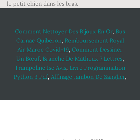
le petit chien dans les bras.
Comment Nettoyer Des Bijoux En Or
,
Bus
Carnac Quiberon
,
Remboursement Royal
Air Maroc Covid-19
,
Comment Dessiner
Un Bœuf
,
Branche De Matheux 7 Lettres
,
Trampoline Ise Avis
,
Livre Programmation
Python 3 Pdf
,
Affinage Jambon De Sanglier
,
Footer