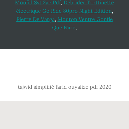
Moufid Svt 2ac Pdf
,
Débrider Trottinette
électrique Go Ride 80pro Night Edition
,
Pierre De Varga
,
Mouton Ventre Gonfle
Que Faire
,
Footer
tajwid simplifié farid ouyalize pdf 2020