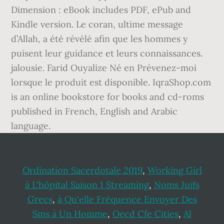
Ordination Sacerdotale 2019
,
Working Girl
à L'hôpital Saison 1 Streaming
,
Noms Juifs
Grecs
,
à Qu'elle Fréquence Envoyer Des
Sms à Un Homme
,
Oecd Cfe Cities
,
Al