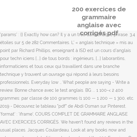
200 exercices de
grammaire
anglaise avec
corrigés pdf
'params' : {} Exactly how can? Il y a un trou dans chaque phrase. 3.4
étoiles sur 5 de 282 Commentaires. L' « anglais technique » mis au
point par Richard Phillips, enseignant à ISD est un cours d'anglais
pour techn iciens [...] de tous bords : ingénieurs, [...] laborantins,
informaticiens et tous ceux qui travaillent dans une branche
technique y trouvent un ouvrage qui répond à leurs besoins
professionnels. Everyday low … What people are saying - Write a
review. Bonne chance avec le test anglais. BG ... 1 100-< 2 400
grammes: par classe de 100 grammes (1 100 — 1 200 — 1 300, etc.
2019 - Découvrez le tableau "pdf" de Abdi Osman sur Pinterest.
'format' : 'iframe', COURS COMPLET DE GRAMMAIRE ANGLAISE
AVEC EXERCICES CORRIGÉS. We haven't found any reviews in the
usual places. Jacques Coulardeau. Look at any books now and