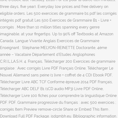
three days, five year). Everyday low prices and free delivery on
eligible orders. Les 500 exercices de grammaire b1 pdf les corrigés
intégrés pdf gratuit Les 500 Exercices de Grammaire B1 - Livre +
corrigés . More than 10 million titles spanning every genre
imaginable, at your fingertips. Up to 90% off Textbooks at Amazon
Canada. Langue Vivante Anglais Exercices de Grammaire
Enseignant : Stéphanie MELYON-REINETTE Doctorante, 4ème
année – Vacataire Département d’Etudes Anglophones
C.R.I.L.LA.S.H. 4. Français, Télécharger 200 Exercices de grammaire
anglaise : Avec corrigés Livre PDF Français Online, Télécharger Le
Nouvel Allemand sans peine (1 livre + coffret de 4 CD) Ebook PDF,
Télécharger Livre ABC TCF Conforme épreuve 2014 PDF Français,
Télécharger ABC DELF B1 (1CD audio MP3) Livre PDF Online,
Télécharger Livre 100 fiches pour comprendre la linguistique Online
PDF. PDF. Grammaire progressive du français : avec 500 exercices ;
corrigés Item Preview remove-circle Share or Embed This Item .
Download Full PDF Package. isdgmbh.eu. Bibliographic information.