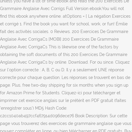
unless you have a lot of time ebook and read the 200 Exercices De
Grammaire Anglaise Avec Corrigs Full Version ebook.You will not
find this ebook anywhere online. atOptions = { La négation Exercices
et corrigé 1. Find the book you want for school, work, or fun! Émilie
fait des activités sociales. 0 Reviews. 200 Exercices De Grammaire
Anglaise Avec CorrigaCs [MOBI] 200 Exercices De Grammaire
Anglaise Avec CorrigaCs This is likewise one of the factors by
obtaining the soft documents of this 200 Exercices De Grammaire
Anglaise Avec CorrigaCs by online. Download. For ou since. Cliquez
sur l'option correcte : A, B, C ou D. Il y a seulement UNE réponse
correcte pour chaque question. Les réponses se trouvent en bas de
page. Plus, free two-day shipping for six months when you sign up
for Amazon Prime for Students. Cliquez-ici pour télécharger et
imprimer cet exercice anglais sur le prétérit en PDF gratuit (faites
‘enregistrer sous’) MD5 Hash Code:
c2cc1040ab497ccf467914d096dece76 Book Description: Sur cette
page vous trouverez des exercices de grammaire anglaise que vous
pouvez compléter en ligne, ou bien télécharger en PDF gratuits. Buy