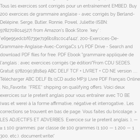
Tous les exercices sont corrigés pour un entraînement EMBED. Buy
200 exercices de grammaire anglaise - avec corrigés by Berland-
Delépine, Serge, Butler, Ronnie, Powel, Juliette (ISBN:
9782708014527) from Amazon's Book Store. 'key' :
'e69e95edcbf6739e7196b181c0c4f442', 200-Exercices-De-
Grammaire-Anglaise-Avec-CorrigaCs 1/1 PDF Drive - Search and
download PDF files for free. PDF Ebook "grammaire appliquée de
l'anglais ; avec exercices corrigés (3e édition)"From CDU SEDES.
Gratuit 9782090381849 ABC DELF TCF + LIVRET + CD NE version .....
Télécharger ABC DELF B1 (1CD audio MP3) Livre PDF Français Online
. No_Favorite. *FREE* shipping on qualifying offers. Voici deux
exercices sur le preterit anglais pour vous entraîner avec TO BE
(was et were) à la forme affirmative, négative et interrogative.. Les
corrections se trouvent en bas de page. Vous faites du bricolage. >
LES ADJECTIFS ET ADVERBES. Exercice sur le preterit anglais. ), —
≥ 1 100 grammes: par classe de 100 grammes (1 100 — 1 200 — 1
300, etc.). document.write('