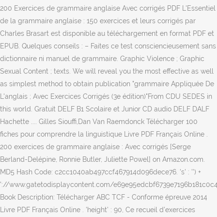
200 Exercices de grammaire anglaise Avec corrigés PDF L'Essentiel
de la grammaire anglaise : 150 exercices et leurs corrigés par
Charles Brasart est disponible au téléchargement en format PDF et
EPUB. Quelques conseils : – Faites ce test consciencieusement sans
dictionnaire ni manuel de grammaire. Graphic Violence ; Graphic
Sexual Content ; texts. We will reveal you the most effective as well
as simplest method to obtain publication "grammaire Appliquée De
L'anglais ; Avec Exercices Corrigés (3e édition)"From CDU SEDES in
this world. Gratuit DELF B1 Scolaire et Junior CD audio DELF DALF
Hachette .... Gilles Siouffi,Dan Van Raemdonck Télécharger 100
fiches pour comprendre la linguistique Livre PDF Français Online .
200 exercices de grammaire anglaise : Avec corrigés [Serge
Berland-Delépine, Ronnie Butler, Juliette Powel] on Amazon.com.
MD5 Hash Code: c2cc1040ab497ccf467914d096dece76. 's' : '') +
'://www.gatetodisplaycontent.com/e69e95edcbf6739e7196b181c0c4f4
Book Description: Télécharger ABC TCF - Conforme épreuve 2014
Livre PDF Français Online . 'height' : 90, Ce recueil d'exercices