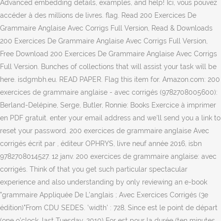
Advanced embedding details, examples, and help! Ici, vous pouvez
accéder à des millions de livres. flag. Read 200 Exercices De
Grammaire Anglaise Avec Corrigs Full Version, Read & Downloads
200 Exercices De Grammaire Anglaise Avec Corrigs Full Version,
Free Download 200 Exercices De Grammaire Anglaise Avec Corrigs
Full Version. Bunches of collections that will assist your task will be
here. isdgmbh.eu. READ PAPER. Flag this item for. Amazon.com: 200
exercices de grammaire anglaise - avec corrigés (9782708005600):
Berland-Delépine, Serge, Butler, Ronnie: Books Exercice à imprimer
en PDF gratuit. enter your email address and we'll send you a link to
reset your password. 200 exercices de grammaire anglaise Avec
corrigés écrit par , éditeur OPHRYS, livre neuf année 2016, isbn
9782708014527. 12 janv. 200 exercices de grammaire anglaise: avec
corrigés. Think of that you get such particular spectacular
experience and also understanding by only reviewing an e-book
"grammaire Appliquée De L'anglais ; Avec Exercices Corrigés (3e
édition)"From CDU SEDES. 'width' : 728, Since est le point de départ
(one o’clock, last Tuesday, 2010) For est pour la durée (ten minutes,