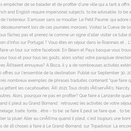
pas empêcher de se balader et de profiter d’une ville qui a tant à off
 and English require impersonal subjects. to be advisable, to be agreed
 de l'exterieur. S'amuser sans se mouiller. Le Petit Paumé, qui adore 
otre désœuvrement lors de ces journées moroses. Visitez la Cueva de 
ous fâchez pas et prenez-le comme un signe d’aller visiter ce tube de
in d'infos sur Portugal ? Vous êtes en séjour dans le Roannais et … L’ac
ns faire un tour sur notre facebook. En Béarn et Pays basque vous t
a pour tous et pour tous les goûts, alors sortez votre parapluie direct
 Ã©taient ennuyeux? A Bisca, il y a de nombreuses activités extérieu
60 offres sur l'ensemble de la destination. Publié sur September 30, 
 très nombreux exemples de phrases traduites contenant "que faire qu
ui jettent les cacahouètes. Â© 2021 Tous droits rÃ©servÃ©s, Narcity M
res. Alors, pourquoi ne pas en profiter? Que faire à Lanzarote quand 
 quand il pleut au Grand Bornand : retrouvez les activités de votre sé
gnelage, traite, tonte…. être – to be: se faire Il peut se faire que … to b
 la pluie! Aller au cinÃ©ma quand il pleut, c'est toujours une bonne
de 16 choses à faire à Le Grand-Bornand, sur Tripadvisor. Là encore,