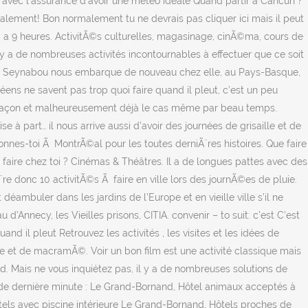
z avec l'assurance d'avoir une météo idéale Quand partir à Cancún ?
alement! Bon normalement tu ne devrais pas cliquer ici mais il peut
y a 9 heures. ActivitÃ©s culturelles, magasinage, cinÃ©ma, cours de
 y a de nombreuses activités incontournables à effectuer que ce soit
aker Seynabou nous embarque de nouveau chez elle, au Pays-Basque,
éens ne savent pas trop quoi faire quand il pleut, c’est un peu
ute façon et malheureusement déjà le cas même par beau temps.
ise à part… il nous arrive aussi d’avoir des journées de grisaille et de
bonnes-toi Ã MontrÃ©al pour les toutes derniÃ¨res histoires. Que faire
 faire chez toi ? Cinémas & Théâtres. Il a de longues pattes avec des
Ã¨re donc 10 activitÃ©s Ã faire en ville lors des journÃ©es de pluie.
uler dans les jardins de l’Europe et en vieille ville s’il ne
d’Annecy, les Vieilles prisons, CITIA. convenir – to suit: c’est C’est
d il pleut Retrouvez les activités , les visites et les idées de
ble et de macramÃ©. Voir un bon film est une activité classique mais
. Mais ne vous inquiétez pas, il y a de nombreuses solutions de
urs de dernière minute : Le Grand-Bornand, Hôtel animaux acceptés à
ls avec piscine intérieure Le Grand-Bornand, Hôtels proches de