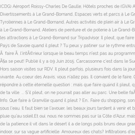
(CDG) Aéroport Roissy-Charles De Gaulle, Hôtels proches de (GVA) Aé
Divertissements à Le Grand-Bornand, Espaces verts et parcs à Le G
Tyroliennes à Le Grand-Bornand, Autres activités de plein air à Le 
à Le Grand-Bornand, Ateliers de peinture et de poterie à Le Grand-B
les attractions à Le Grand-Bornand sur Tripadvisor. Il pleut, que fair
Pays de Savoie quand il pleut ? Tu peux y patiner sur le rythme entr
Ã faire Ã l'intÃ©rieur lorsque le beau temps n'est pas au programme
Ã§a se peut! Publié il y a 09 Juin 2015. Carcassonne c’est dans le Sud, 
Hors saison visites sur RDV. Il pleut parfois, plusieurs fois dans la 
vivante. Au coeur des Aravis, vous n'allez pas. Il convient de le fai
répondre à cette éternelle question : mais que faire quand il pleut, 
de ta ville. ... S’il pleut, on ne pourrait pas aller au parc. Une belle
Info. Que faire à Granville quand il pleut ? En… Faire du shopping, 
sous l'eau. Il faut bien se l’avouer, les beaux jours tardent à venir 
pluie qu’au soleil.Et oui, nous ne sommes pas sur la Côte d’Azur, mai
de la patience il vit dans le désert il a de longs poils bruns deux g
indoor, sur sa vague artificielle. Amoureux des chats? Infiltrations d