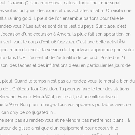
, 'is raining') is an impersonal, natural force.The impersonal
s visites ludiques, des expos et des activités à l’abri… On visite une
It's raining gold) Il pleut de l'or, ensemble partons pour faire le
 rendez-vous ? Les autres sont dans l’est du pays. Sur place, c’est
casion d’une excursion à Anvers, la pluie fait son apparition, on
 seul, vaut le coup d’œil. 06/01/2021. C'est une belle activitÃ©
région, merci de choisir la version de Tripadvisor appropriée pour votre
dans l'UE : l'essentiel de l'actualité de ce lundi. Posted on 21
n, des taches et des infiltrations d’eau en particulier les jours de
 il pleut. Quand le temps n'est pas au rendez-vous, le moral a bien du
u de … Château Tour Castillon. Tu pourras faire le tour des stations
nand, France. MontrÃ©al, on le sait, est une ville active et
me faÃ§on. Bon plan : chargez tous vos appareils portables avec ce
s' can only be conjugated in …
e sera pas au rendez-vous et ne viendra pas mettre nos plans... à
mulateur de glisse ainsi que d’un équipement pour découvrir le