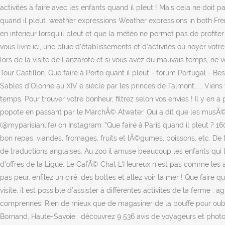
activités à faire avec les enfants quand il pleut ! Mais cela ne doit 
quand il pleut. weather expressions Weather expressions in both French
en interieur lorsqu'il pleut et que la météo ne permet pas de profiter
vous livre ici, une pluie d’établissements et d’activités où noyer v
lors de la visite de Lanzarote et si vous avez du mauvais temps, ne v
Tour Castillon. Que faire à Porto quant il pleut - forum Portugal - Beso
Sables d'Olonne au XIV e siècle par les princes de Talmont, ... Vie
temps. Pour trouver votre bonheur, filtrez selon vos envies ! Il y en 
popote en passant par le MarchÃ© Atwater. Qui a dit que les musÃ©es
(@myparisianlife) on Instagram: “Que faire à Paris quand il pleut ? 1
bon repas: viandes, fromages, fruits et lÃ©gumes, poissons, etc. De
de traductions anglaises. Au zoo il amuse beaucoup les enfants qui l
d'offres de la Ligue. Le CafÃ© Chat L'Heureux n'est pas comme les aut
pas peur, enfilez un ciré, des bottes et allez voir la mer ! Que faire
visite, il est possible d’assister à différentes activités de la ferme : a
comprennes. Rien de mieux que de magasiner de la bouffe pour oublier
Bornand, Haute-Savoie : découvrez 9 536 avis de voyageurs et photos 