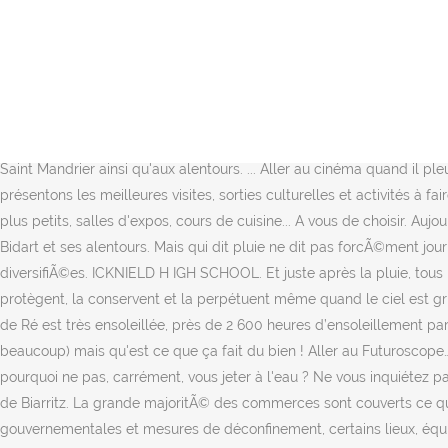
ICKNIELD H IGH SCHOOL. Que faire à Saint-Nazaire quand il pleut ? Et 
des films en 3D qui sont impressionnants et visuellement trÃ¨s agr
ennuyer ! Quoi qu’il en soit et qu’importe la météo, vous pourrez touj
agrÃ©able, tu vas voir. Ceci est pour toi! Plusieurs piscines sont a
temps de faire habituellement. Les expositions y sont rÃ©ellement in
l’extérieur, vous pouvez faire la plupart des activités offertes au cen
Saint Mandrier ainsi qu'aux alentours. ... Aller au cinéma quand il p
présentons les meilleures visites, sorties culturelles et activités à f
plus petits, salles d'expos, cours de cuisine... A vous de choisir. Aujo
Bidart et ses alentours. Mais qui dit pluie ne dit pas forcÃ©ment jou
diversifiÃ©es. ICKNIELD H IGH SCHOOL. Et juste après la pluie, tous le
protègent, la conservent et la perpétuent même quand le ciel est gris
de Ré est très ensoleillée, près de 2 600 heures d’ensoleillement par 
beaucoup) mais qu'est ce que ça fait du bien ! Aller au Futuroscope
pourquoi ne pas, carrément, vous jeter à l'eau ? Ne vous inquiétez p
de Biarritz. La grande majoritÃ© des commerces sont couverts ce 
gouvernementales et mesures de déconfinement, certains lieux, équipem