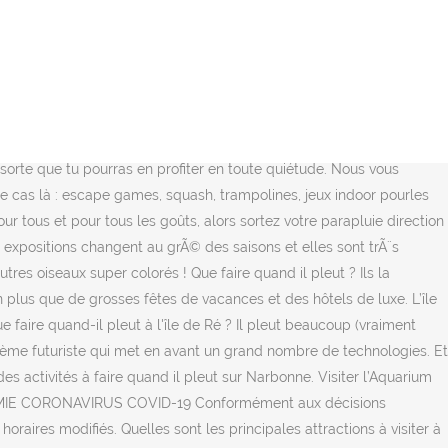
s : échec cuisant de l'appel d'offres de la Ligue. On y prÃ©sente
au Tour Castillon Vins. Au coeur des Aravis, vous n'allez pas vous
 chacun des villages. Huy, Wanze,… Et bien c'est toujours aussi
 de prendre soin de toi et de faire des choses que tu n'as jamais le
erméabilité de votre équipement et le désir que vous avez d’être à
ire en cas de pluie sur les communes de Six Fours, La Seyne, Ollioules,
n sorte que tu pourras en profiter en toute quiétude. Nous vous
s ce cas là : escape games, squash, trampolines, jeux indoor pourles
pour tous et pour tous les goûts, alors sortez votre parapluie direction
s expositions changent au grÃ© des saisons et elles sont trÃ¨s
tres oiseaux super colorés ! Que faire quand il pleut ? Ils la
n plus que de grosses fêtes de vacances et des hôtels de luxe. L’île
 faire quand-il pleut à l'île de Ré ? Il pleut beaucoup (vraiment
hème futuriste qui met en avant un grand nombre de technologies. Et
 activités à faire quand il pleut sur Narbonne. Visiter l’Aquarium
ÉPIDÉMIE CORONAVIRUS COVID-19 Conformément aux décisions
raires modifiés. Quelles sont les principales attractions à visiter à