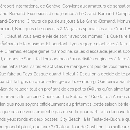
roport international de Genève, Convient aux amateurs de sensations
rand-Bornand, Excursions d'une journée à Le Grand-Bornand, Camps 
Grand-Bornand, Circuits de plusieurs jours à Le Grand-Bornand, Monum
ornand, Boutiques de souvenirs & Magasins spécialisés à Le Grand-Bo
e ? Il pleut et vous avez envie de sortir avec vos mômes ? 1. Que faire
aÃ®nant de la musique. Et pourtant, Lyon regorge d’activités à faire 
. Cinémas, escape game, trampoline, salles d'escalade, jeux et sport
et dans le Sud il fait toujours beau ! 10 activités originales à faire à 
journée haha ! Ces visites et activités ne manqueront pas de vous faire
re. Que faire au Pays-Basque quand il pleut ? Et oui on a décidé de t
quand il fait gris ou qu'on se les gèle à Luxembourg. Que faire à Sai
 faÃ§on de relaxer, tout en profitant de ces petits fÃ©lins qu'on aime ta
son marché, aller au ciné. Check out the February…” Que faire à Amien
et bien que nous soyons officiellement au printemps (cette saison bénie
s que cela ne vous empêche pas de sortir pour partir à la découverte 
rands yeux ronds et deux bosses. City Beach : à la Teste-de-Buch, à q
’eau quand il pleut, que faire ? Château Tour de Castillon. La meilleu