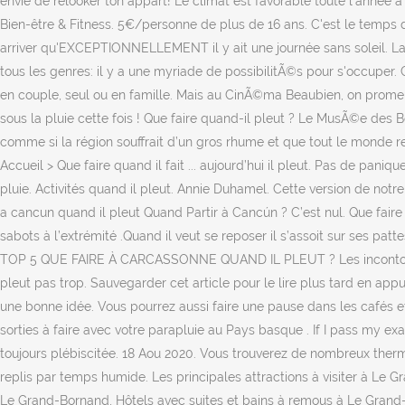
envie de relooker ton appart! Le climat est favorable toute l'année
Bien-être & Fitness. 5€/personne de plus de 16 ans. C'est le temps 
arriver qu'EXCEPTIONNELLEMENT il y ait une journée sans soleil. La 
tous les genres: il y a une myriade de possibilitÃ©s pour s'occuper.
en couple, seul ou en famille. Mais au CinÃ©ma Beaubien, on promeu
sous la pluie cette fois ! Que faire quand-il pleut ? Le MusÃ©e des B
comme si la région souffrait d’un gros rhume et que tout le monde r
Accueil > Que faire quand il fait ... aujourd’hui il pleut. Pas de paniq
pluie. Activités quand il pleut. Annie Duhamel. Cette version de notr
a cancun quand il pleut Quand Partir à Cancún ? C’est nul. Que faire 
sabots à l’extrémité .Quand il veut se reposer il s’assoit sur ses pat
TOP 5 QUE FAIRE À CARCASSONNE QUAND IL PLEUT ? Les incontournables
pleut pas trop. Sauvegarder cet article pour le lire plus tard en appuy
une bonne idée. Vous pourrez aussi faire une pause dans les cafés et l
sorties à faire avec votre parapluie au Pays basque . If I pass my e
toujours plébiscitée. 18 Aou 2020. Vous trouverez de nombreux therm
replis par temps humide. Les principales attractions à visiter à Le 
Le Grand-Bornand, Hôtels avec suites et bains à remous à Le Grand