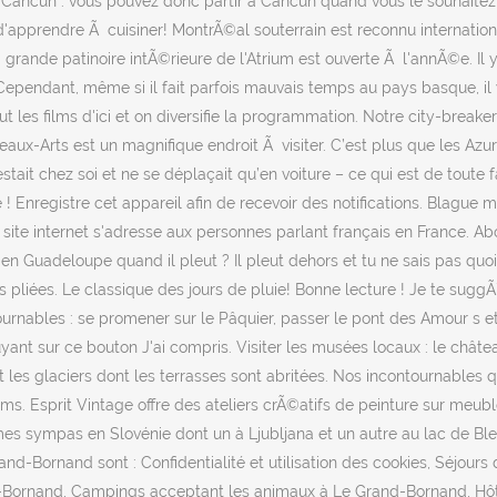
 à Cancún : vous pouvez donc partir à Cancún quand vous le souhaite
d'apprendre Ã cuisiner! MontrÃ©al souterrain est reconnu internation
grande patinoire intÃ©rieure de l'Atrium est ouverte Ã l'annÃ©e. Il 
 Cependant, même si il fait parfois mauvais temps au pays basque, il
t les films d'ici et on diversifie la programmation. Notre city-bre
eaux-Arts est un magnifique endroit Ã visiter. C’est plus que les Azur
estait chez soi et ne se déplaçait qu’en voiture – ce qui est de to
ue ! Enregistre cet appareil afin de recevoir des notifications. Blague m
e site internet s'adresse aux personnes parlant français en France. A
en Guadeloupe quand il pleut ? Il pleut dehors et tu ne sais pas quoi
tes pliées. Le classique des jours de pluie! Bonne lecture ! Je te sugg
 : se promener sur le Pâquier, passer le pont des Amour s et déamb
ant sur ce bouton J'ai compris. Visiter les musées locaux : le château 
es glaciers dont les terrasses sont abritées. Nos incontournables quan
xams. Esprit Vintage offre des ateliers crÃ©atifs de peinture sur meu
es sympas en Slovénie dont un à Ljubljana et un autre au lac de Bled
Grand-Bornand sont : Confidentialité et utilisation des cookies, Séjo
-Bornand, Campings acceptant les animaux à Le Grand-Bornand, Hôte