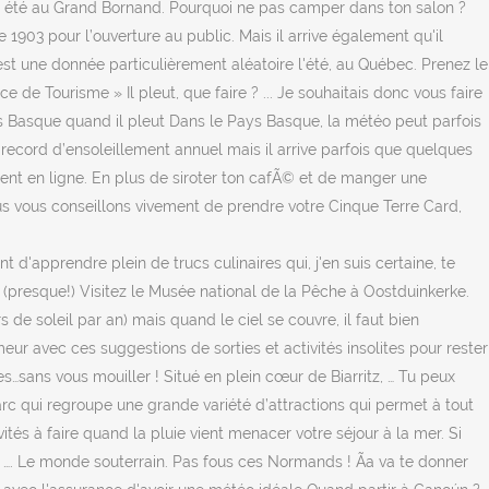
 en été au Grand Bornand. Pourquoi ne pas camper dans ton salon ?
1903 pour l’ouverture au public. Mais il arrive également qu'il
o est une donnée particulièrement aléatoire l'été, au Québec. Prenez le
ce de Tourisme » Il pleut, que faire ? ... Je souhaitais donc vous faire
Pays Basque quand il pleut Dans le Pays Basque, la météo peut parfois
n record d’ensoleillement annuel mais il arrive parfois que quelques
ment en ligne. En plus de siroter ton cafÃ© et de manger une
s vous conseillons vivement de prendre votre Cinque Terre Card,
t d'apprendre plein de trucs culinaires qui, j'en suis certaine, te
as (presque!) Visitez le Musée national de la Pêche à Oostduinkerke.
s de soleil par an) mais quand le ciel se couvre, il faut bien
eur avec ces suggestions de sorties et activités insolites pour rester
es…sans vous mouiller ! Situé en plein cœur de Biarritz, … Tu peux
 parc qui regroupe une grande variété d’attractions qui permet à tout
vités à faire quand la pluie vient menacer votre séjour à la mer. Si
…. Le monde souterrain. Pas fous ces Normands ! Ãa va te donner