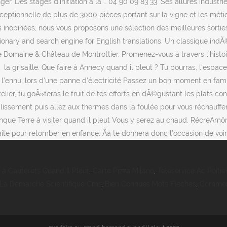
. Des stages d’initiation à la … 04 90 09 83 33. Ses allures industriel
ceptionnelle de plus de 3000 pièces portant sur la vigne et les méti
es inopinées, nous vous proposons une sélection des meilleures sort
ionary and search engine for English translations. Un classique indÃ©
omaine & Château de Montrottier. Promenez-vous à travers l’histoir
a grisaille. Que faire à Annecy quand il pleut ? Tu pourras, l'espace 
 l’ennui lors d’une panne d’électricité Passez un bon moment en fami
atelier, tu goÃ»teras le fruit de tes efforts en dÃ©gustant les plats 
lissement puis allez aux thermes dans la foulée pour vous réchauffer.
ue Terre à visiter quand il pleut Vous y serez au chaud. RécréAmôme
faite pour retomber en enfance. Ãa te donnera donc l'occasion de voir
 à Cauterets Quand Il Pleut
,
Carte Pizza Milano
,
Teleservice Ac Poitie
La Démarche Scientifique Cm1
,
Bien Connues Mots Fléchés
,
Comment