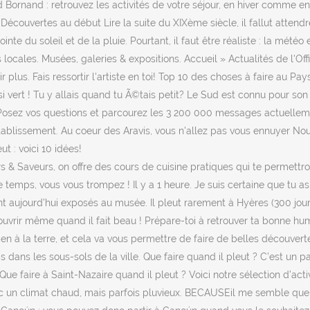
nd Bornand : retrouvez les activités de votre séjour, en hiver comme
couvertes au début Lire la suite du XIXème siècle, il fallut attendre 
nte du soleil et de la pluie. Pourtant, il faut être réaliste : la mété
s locales. Musées, galeries & expositions. Accueil » Actualités de l'Offi
r plus. Fais ressortir l'artiste en toi! Top 10 des choses à faire au 
 si vert ! Tu y allais quand tu Ã©tais petit? Le Sud est connu pour so
o . Posez vos questions et parcourez les 3 200 000 messages actuelle
ablissement. Au coeur des Aravis, vous n'allez pas vous ennuyer Nou
t : voici 10 idées!
ers & Saveurs, on offre des cours de cuisine pratiques qui te permettron
le temps, vous vous trompez ! Il y a 1 heure. Je suis certaine que tu 
 sont aujourd’hui exposés au musée. Il pleut rarement à Hyères (300 jour
ouvrir même quand il fait beau ! Prépare-toi à retrouver ta bonne hum
ien à la terre, et cela va vous permettre de faire de belles découvert
ras dans les sous-sols de la ville. Que faire quand il pleut ? C’est un
Que faire à Saint-Nazaire quand il pleut ? Voici notre sélection d’acti
nc un climat chaud, mais parfois pluvieux. BECAUSEil me semble que 