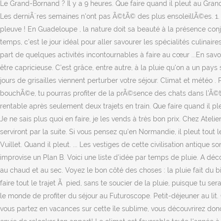
Le Grand-Bornand ? Il y a 9 heures. Que faire quand il pleut au Gra
Les derniÃ¨res semaines n'ont pas Ã©tÃ© des plus ensoleillÃ©es. 1. Dé
pleuve ! En Guadeloupe , la nature doit sa beauté à la présence conjoi
temps, c’est le jour idéal pour aller savourer les spécialités culinaire
part de quelques activités incontournables à faire au cœur ...En savoi
être capricieuse. C'est grâce, entre autre, à la pluie qu'on a un pays
jours de grisailles viennent perturber votre séjour. Climat et mété
bouchÃ©e, tu pourras profiter de la prÃ©sence des chats dans l'Ã©t
rentable après seulement deux trajets en train. Que faire quand il pleu
Je ne sais plus quoi en faire, je les vends à très bon prix. Chez Ateli
serviront par la suite. Si vous pensez qu’en Normandie, il pleut tout 
Vuillet. Quand il pleut. ... Les vestiges de cette civilisation antique
improvise un Plan B. Voici une liste d'idée par temps de pluie. A déc
au chaud et au sec. Voyez le bon côté des choses : la pluie fait du b
faire tout le trajet Ã pied, sans te soucier de la pluie, puisque tu se
le monde de profiter du séjour au Futuroscope. Petit-déjeuner au lit. 
vous partez en vacances sur cette île sublime, vous découvrirez do