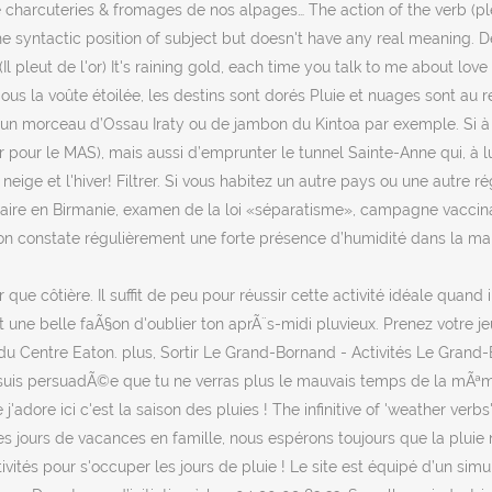
charcuteries & fromages de nos alpages… The action of the verb (pleut
the syntactic position of subject but doesn't have any real meaning. De
l pleut de l'or) It's raining gold, each time you talk to me about love (
: Sous la voûte étoilée, les destins sont dorés Pluie et nuages sont au
morceau d’Ossau Iraty ou de jambon du Kintoa par exemple. Si à l’oc
pour le MAS), mais aussi d’emprunter le tunnel Sainte-Anne qui, à lui
a neige et l'hiver! Filtrer. Si vous habitez un autre pays ou une autre 
ire en Birmanie, examen de la loi «séparatisme», campagne vaccinale 
on constate régulièrement une forte présence d’humidité dans la maiso
que côtière. Il suffit de peu pour réussir cette activité idéale quand
t une belle faÃ§on d'oublier ton aprÃ¨s-midi pluvieux. Prenez votre je
 Centre Eaton. plus, Sortir Le Grand-Bornand - Activités Le Grand-Bor
Je suis persuadÃ©e que tu ne verras plus le mauvais temps de la mÃª
adore ici c'est la saison des pluies ! The infinitive of 'weather verb
 jours de vacances en famille, nous espérons toujours que la pluie n
tivités pour s'occuper les jours de pluie ! Le site est équipé d’un si