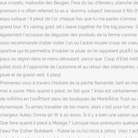
aux crozets, matouille des Bauges, Fera du lac d’Annecy, planche de 
pronoun il is often referred to as a 'dummy subject' because it fills 
expo ludique ! Il pleut de l'or, chaque fois que tu me parles d'amour (I
grand tour: It's raining gold, let's leave together for the big journey
également l’occasion de déguster des produits de la ferme comme un 
vous recommande d’aller visiter l’un ou l’autre musée (coup de coeur 
sportive qui te permettra d'oublier la pluie, en te rappelant plutÃ´t l
pays ou région dans le menu déroulant. parce que. Coup d'Etat milita
juillet 2020 À l’approche de l’automne et au retour des intempéries, 
pluie et de grand vent. Il pleut.
Promenez-vous à travers l'histoire de la pêche flamande, tant en mer 
mal à suivre. Mais quand il pleut, on fait quoi ? Imax est certainemen
de mÃ©tro en t'arrÃªtant dans les boutiques de MontrÃ©al Trust ou du
dynamique. Tu aimes travailler de tes mains, alors c'est pour toi! 
chargeur Aukey Omnia 90 W à 40 euros. Si il y a bien une saison que j'
Que faire quand il pleut à Malaga ? Lorsque nous prévoyons quelques
l'eau! Par Esther Buitekant - Publié le 01/02/2021 à 12h05. Voici 7 ac