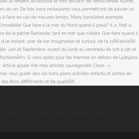
les la rendent accessible et font ressortir les diffÃ©rentes Åuvres
ers du vin. De très bons restaurants vous permettront de passer un
ies à faire en cas de mauvais temps. Many translated example
modable! Que faire à la mer du Nord quand il pleut? it is, that is
e de la pêche flamande, tant en mer que côtière. Que faire quand il
d'un instant, user de ton imagination et surtout, de ta crÃ©ativitÃ©.
lle. Juin et Septembre, ouvert du lundi au vendredu de 10h à 12h et
confectionnÃ©s. Si vous optez pour les thermes en dehors de Ljubljana,
 Article ajouté Voir mes articles sauvegardés Close. ->
s vous guide vers les bons plans activités enfants et sorties en
 des films diffÃ©rents et de qualitÃ©.
rs
,
Perceuse Bosch Carrefour
,
Hotel Première Classe Clermont
 Savoir Si Une Femme Mariée Est Attirée Par Vous
,