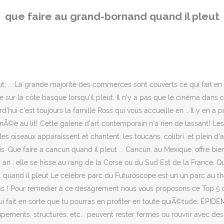
il y a encore tellement de chose à faire! Droits télé du foot françai
que faire au grand-bornand quand il pleut
Ã©ables. Il pleut pendant votre séjour? SAINT-CHRISTOLY-MEDOC Châte
ours rejoindre les Cinque Terre via le train régional qui s’arrête dans
ccessibles en Terres-de-Meuse. Pour autant, c'est également le moment
tÃ©ressantes et hors du commun. Selon l’intensité de la pluie, l’imp
tre de villégiature. Hey, toi! Voici une liste de ce que vous pouvez fa
leut, ... La grande majorité des commerces sont couverts ce qui fait e
aire sur la côte basque lorsqu’il pleut. Il n'y a pas que le cinéma dan
urd’hui c’est toujours la famille Ross qui vous accueille en … Il y en a 
rnÃ©e au lit! Cette galerie d'art contemporain n'a rien de lassant! Le
s oiseaux apparaissent et chantent: les toucans, colibri, et plein d'au
. Que faire a cancun quand il pleut ... Cancún, au Mexique, offre bie
an ; elle se hisse au rang de la Corse ou du Sud Est de la France. Que
… quand il pleut Le célèbre parc du Futuroscope est un un parc au t
as ! Pour remédier à ce désagrément nous vous proposons ce Top 5 des
qui fait en sorte que tu pourras en profiter en toute quiÃ©tude. 
ents, structures, etc... peuvent rester fermés ou rouvrir avec des ho