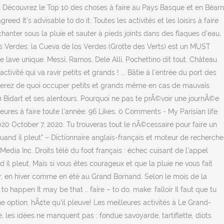
rir… Découvrez le Top 10 des choses à faire au Pays Basque et en Béarn
 It’s advisable to do it. Toutes les activités et les loisirs à faire
chanter sous la pluie et sauter à pieds joints dans des flaques d’eau,
los Verdes: la Cueva de los Verdes (Grotte des Verts) est un MUST
 lave unique. Messi, Ramos, Dele Alli, Pochettino dit tout. Château
tivité qui va ravir petits et grands ! ... Bâtie à l'entrée du port des
rouverez de quoi occuper petits et grands même en cas de mauvais
ion Bidart et ses alentours. Pourquoi ne pas te prÃ©voir une journÃ©e
res à faire toute l'année. 96 Likes, 0 Comments - My Parisian life
2020 October 7, 2020. Tu trouveras tout le nÃ©cessaire pour faire un
and il pleut" – Dictionnaire anglais-français et moteur de recherche
edia Inc. Droits télé du foot français : échec cuisant de l'appel
il pleut. Mais si vous êtes courageux et que la pluie ne vous fait
jour, en hiver comme en été au Grand Bornand. Selon le mois de la
e, to happen It may be that … faire – to do, make: falloir Il faut que tu
 option. hÃ¢te qu'il pleuve! Les meilleures activités à Le Grand-
 les idées ne manquent pas : fondue savoyarde, tartiflette, diots