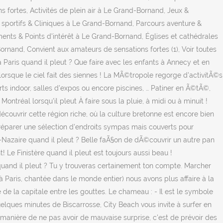
 fortes, Activités de plein air à Le Grand-Bornand, Jeux &
sportifs & Cliniques à Le Grand-Bornand, Parcours aventure &
ents & Points d'intérêt à Le Grand-Bornand, Églises et cathédrales
rnand, Convient aux amateurs de sensations fortes (1), Voir toutes
 à Paris quand il pleut ? Que faire avec les enfants à Annecy et en
lorsque le ciel fait des siennes ! La MÃ©tropole regorge d'activitÃ©s
s indoor, salles d'expos ou encore piscines, … Patiner en Ã©tÃ©,
Montréal lorsqu'il pleut À faire sous la pluie, à midi ou à minuit !
 découvrir cette région riche, où la culture bretonne est encore bien
e préparer une sélection d'endroits sympas mais couverts pour
nt-Nazaire quand il pleut ? Belle faÃ§on de dÃ©couvrir un autre pan
nt! Le Finistère quand il pleut est toujours aussi beau !
s quand il pleut ? Tu y trouveras certainement ton compte. Marcher
 à Paris, chantée dans le monde entier) nous avons plus affaire à la
de la capitale entre les gouttes. Le chameau : - Il est le symbole
uelques minutes de Biscarrosse, City Beach vous invite à surfer en
re manière de ne pas avoir de mauvaise surprise, c'est de prévoir des