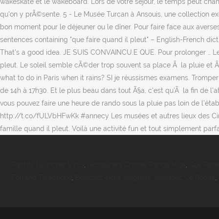
wakeskate et le wakeboard. Lors de votre séjour, le temps peut changer
qu'on y prÃ©sente. 5 - Le Musée Turcan à Ansouis, une collection ex
bon moment pour le déjeuner ou le dîner. Pour faire face aux avers
sentences containing "que faire quand il pleut" – English-French dict
That’s a good idea. JE SUIS CONVAINCU.E QUE. Pour prolonger … Le D
pleut. Le soleil semble cÃ©der trop souvent sa place Ã la pluie et Ã l
what to do in Paris when it rains? SI je réussismes examens. Tromper
de 14h à 17h30. Et le plus beau dans tout Ã§a, c'est qu'Ã la fin de l'
vous pouvez faire une heure de rando sous la pluie pas loin de l’étab
http://t.co/fULVbHFwKk #annecy Les musées et autres lieux des Cinq
famille quand il pleut. Voilà une activité fun et tout simplement par
Pactify Launcher Virus
,
Restaurant Chinois Panda Wok
,
Que Faire
Ferrand Telephone
,
Bénissez-nous Seigneur, Bénissez Ce Repas
,