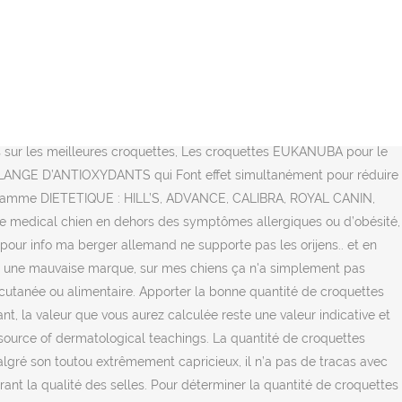
n Braque allemand souffrant des articulations. Ce phénomène, associé à la sédentarité grandissante de notre société, est responsable d’une véritable épidémie d’obésité canine. Les conseils suivants ne sont valables que si les croquettes de votre chien sont bien adaptées à ses besoins nutritionnels. Il est généralement conseillé de donner la ration journalière de votre chien à heures fixes, tous les jours, afin d'éviter d'éventuels troubles digestifs. Après trois mois, le chiot Labrador devra toujours prendre trois repas par jour mais de 400 grammes, augmentant ainsi la dose à 130 grammes par repas ; En … Leurs croquettes sont parmi les meilleures et les plus connues du marché . Le poids– et donc la taille et la race de votre animal de compagnie – est le premier critère à prendre en compte pour calculer la quantité idéale de croquettes à verser dans sa gamelle ! Participe au renforcement des défenses immunitaires grâce à un antioxydant à l’efficacité scientifiquement prouvée. Choisir son chien (50) Eduquer son chien (146) Comprendre son chien (99) Nourrir son chien (60) Soigner son chien (220) Entretenir son chien (84) Reproduction du chien (32) Voyager et jouer avec son chien … Croquettes : Quand elles ont l'étiquette "complètes", elles sont considérées comme adéquates aux besoins d'un chien. La majorité des gens disent que le Braque allemand les adore ! Si la silhouette de l’animal s’éloigne de cette silhouette « idéale », c’est que son poids n’est pas optimal. Cependant pour ces 2 études, les paramètres de test choisis n’étaient pas systématiquement les meilleurs. TENEUR CALORIQUE REDUITE Diminution de l’apport calorique par kg de nourriture. Le braque allemand est un chien d’extérieur qui a besoin de courir au moins deux heures par jours, il n’est donc pas envisageable pour lui de s’épanouir en appartement. Indéniablement, ce sont eux qui observent au quotidien les effets et résultats des croquettes sur leur toutou. Certains cookies sont également déposés pour l’affichage et le comptage de publicités contextuelles non personnalisées. En vous inscrivant, vous affirmez avoir pris connaissance de notre politique de confidentialité. Elle utilise désormais ses compétences scientifiques pour écrire des articles sur la santé et la nutrition canine et puise ses sources sur des ouvrages vétérinaires de référence. Ainsi, afin de vous assurer que le dosage de ses croquettes lui convient, le mieux est de surveiller sa silhouette et de vérifier que son poids reste bien optimal. Pour que les enzymes et autres fassent très bien la transition d'une croquette à une autre dans le ventre de votre animal, il va simplement falloir baisser petit à petit la quantité « d'ancienne » croquette (croquette A) dans la gamelle pour la compenser par la nouvelle (croquette B). Pour déterminer la quantité d’aliment à donner, il faut connaître sa densité énergétique. Les propriétaires de Braque allemand affirment que ces croquettes favorisent la perte de poids et les conseillent vivement. Pour contrôler la qualité des croquettes, il va falloir lire leur com