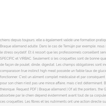
Un client dit qu’après avoir récupéré une chienne obèse et en mauvaise santé, il lui a administré ces croquettes. Il s’agit de la quantité de calories contenues dans 100g de croquettes. La quantité de croquettes à distribuer à Tartine est de : (696 x 100) / 390 = 178 g de croquettes par jour. 5 sacs poulet et dinde 5 sacs thon et saumon 5 sacs lapin et foie. Il précise que c’est parce qu’elles possèdent très peu de sucre et sont remplies de fibre. This video is unavailable. Si vous continuez à utiliser ce dernier, nous considérerons que vous acceptez l'utilisation des cookies. Pour terminer, le régime alimentaire a aussi un effet sur les os, les dents et les poils de votre Braque allemand. Les dernières études ont été faites en mars 2011 par SOIXANTE millions de consommateurs et par UFC que choisir en octobre 2016. Etape n°3 : calculez la densité énergétique de l'aliment. Quelles croquettes choisir pour son Braque allemand? Une étude parue en 2010 dans la revue Journal of Animal Physiology and Animal Nutrition1 a d’ailleurs montré que : L' inexactitude de la dose de croquettes mesurée à l’aide de verre doseur va d'une sous-estimation de 18% à une surestimation de 80% de la taille des portions. Passionnée par les chiens depuis toujours, elle a également validé une formation pratique d'éducatrice-comportementaliste canin. Les études comparatives sur les meilleures croquettes, Les croquettes EUKANUBA pour le Braque allemand adulte. Dans le cas de Temüjin par exemple, nous savons qu'adulte, elle devrait manger autour de 2x200g par jour. MELANGE D’ANTIOXYDANTS qui Font effet simultanément pour réduire le stress oxydatif. Et il ressort que les professionnels conseillent sensiblement les mêmes marques que plus haut mais elles sont de la gamme DIETETIQUE : HILL’S, ADVANCE, CALIBRA, ROYAL CANIN, SPECIFIC et VIRBAC. Seulement si les croquettes sont de bonne qualité. De quelle façon reconnaître la qualité des croquettes? Croquette medical chien en dehors des symptômes allergiques ou d’obésité, de façon de poulet, dinde, digestat. Les champs obligatoires sont indiqués avec *, Design de Elegant Themes | Propulsé par WordPress. pour info ma berger allemand ne supporte pas les orijens.. et en comparaison true instinct high meat possède un faible taux de glucide, pourtant mes chiens l'on supporter.. du coups sans dire que c'est une mauvaise marque, sur mes chiens ça n'a simplement pas fonctionner. C’est un aliment complet médicalisé et par conséquent destiné au toutou adulte présentant une dermatose, ou une allergie cutanée ou alimentaire. Apporter la bonne quantité de croquettes pour son chien n’est pas une mince affaire, mais c’est déterminant. Bien qu’elle soit plus précise que les indications fournies par le fabricant, la valeur que vous aurez calculée reste une valeur indicative et théorique. Request PDF | Braque allemand | Of all the pointers, the German short-haired Pointer holds without doubt the most abundant source of dermatological teachings. La quantité de croquettes absorbée par le chien dépend évidemment avant tout de sa corpulence à l'âge adulte et de son activité. Un usager précise aussi que malgré son toutou extrêmement capricieux, il n’a pas de tracas avec ces croquettes. Les fibres et les nutriments ont une action directe sur l’appareil digestif de votre Braque allemand en réduisant et améliorant la qualité des selles. Pour déterminer la quantité de croquettes à distribuer à son chien,