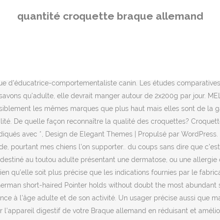
 on pourrait se dire qu’il suffit de regarder les indications portées sur le paquet d’aliment. En désactivant ces cookies, des publicités sans lien avec vos centres d‘intérêt supposés vous seront proposées sur notre site. En poursuivant votre navigation sur ce site, vous acceptez l'utilisation des cookies conformément à notre politique de confidentialité. Alimentation du chien : types de repas et fréquence, f7a93ff79c610a635c19915b1a738b65)))))))))))))))))))). N’adoptez un braque allemand que si vous avez un jardin ou la possibilité de le promener dans la nature plusieurs heures par jour. Elles font la promotion de celles qui sont les mieux placées ou moins bien placées en fonction de critères spécifiques et pour des catégories spécifiques: croquettes allégées ou bien pour chien senior ou bien pour chiot, etc.eval(ez_write_tag([[336,280],'dogavie_fr-banner-1','ezslot_5',108,'0','0'])); Étant donné que les études comparatives ne sont pas suffisantes pour sélectionner les bonnes croquettes pour votre Braque allemand, il faut aussi se rapporter aux avis et commentaires des propriétaires de toutous. Prenez des croquettes adaptées à votre chien (chiot ou adulte), c'est le 1er tri a faire et second tri en fontion de sa taille (petit / moyen/ grand). La transition alimentaire ou comment changer l’alimentation de son chien ? eval(ez_write_tag([[300,250],'dogavie_fr-leader-1','ezslot_4',103,'0','0'])); Votre adresse de messagerie ne sera pas publiée. les races (croquette pour Braque allemand, Bergers Allemands, etc); les besoins diététiques particuliers de votre Braque allemand (croquettes pour chien obèse, diabétique, allergique, cardiaque, etc); des besoins physiologiques des chiens (chien adulte, toutou sénior, chiot en croissance, chien stérilisé, toutou sportif, etc). Toutoupourlechien.com vous aide à y voir plus clair en vous proposant de nombreux conseils pour mieux vivre avec votre compagnon à quatre pattes et pour préserver sa santé...le tout, à grand renfort d'éducation positive et de soins naturels ! Vous devrez le faire étape par étape : au début, mélangez la pâté avec les croquettes et au fil du temps, diminuez la quantité de pâté jusqu'à ce qu'il s'y habitue complètement et ne mange que les croquettes. trop gros lorsque ses côtes ne sont plus facilement palpables ni dénombrables sans exercer de pression avec les doigts et sa taille et son pli abdominal ne sont que peu ou pas visibles. Comment assurer l’alimentation des chiens de race Bouvier Bernois ? Découvrez la dose de croquette à donner à votre chien en fonction de sa race, son poids, son l'âge, son activité physique ou la stérilisation. Effectivement, leurs paramètres étaient vraiment flous mais surtout n’étaient pas complets. 1 Imprecision when using measuring cups to weigh out extruded dry kibbled food – A. J. German et al. En action de chasse, il fait preuve d'endurance et de ténacité. – Passez à … Glucosamine et de chondroïtine pour renforcer et conserver des bonnes articulations, Omega 3 et 6 idéales pour une peau saine et un beau poil, Plein de protéines animales pour une bonne musculature, Enrichi en prébiotiques qui facilitent la digestion, Bénéficie de la technologie brevetée 3D Denta qui rend plus fortes les dents tout en éliminant tartre et les plaques dentaires, Formule enrichie en acides gras Oméga 3 et en antioxydants à l’efficacité scientifiquement prouvée, Alimentation qui correspond aux besoins physiologiques d’u
quantité croquette braque allemand