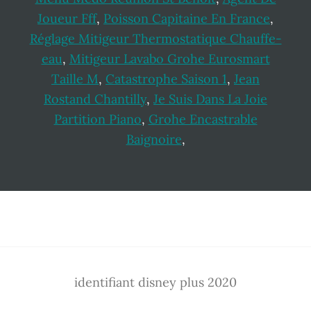
Joueur Fff
,
Poisson Capitaine En France
,
Réglage Mitigeur Thermostatique Chauffe-
eau
,
Mitigeur Lavabo Grohe Eurosmart
Taille M
,
Catastrophe Saison 1
,
Jean
Rostand Chantilly
,
Je Suis Dans La Joie
Partition Piano
,
Grohe Encastrable
Baignoire
,
Footer
identifiant disney plus 2020