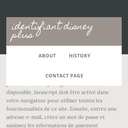
Main
identifiant disney
navigation
plus
ABOUT
HISTORY
Découvrez ci-dessous la liste des comptes
CONTACT PAGE
premium Netflix partagés actuellement
disponible. Javascript doit être activé dans
votre navigateur pour utiliser toutes les
fonctionnalités de ce site. Ensuite, entrez une
adresse e-mail, créez un mot de passe et
saisissez les informations de paiement