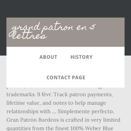
Main
grand patron en 5
navigation
lettres
ABOUT
HISTORY
the perfect way to enjoy patrÓn is responsibly.
CONTACT PAGE
patrÓn, its trade dress and the bee logo are
trademarks. 9 févr. Track patron payments,
lifetime value, and notes to help manage
relationships with … Simplemente perfecto.
Gran Patrón Burdeos is crafted in very limited
quantities from the finest 100% Weber Blue