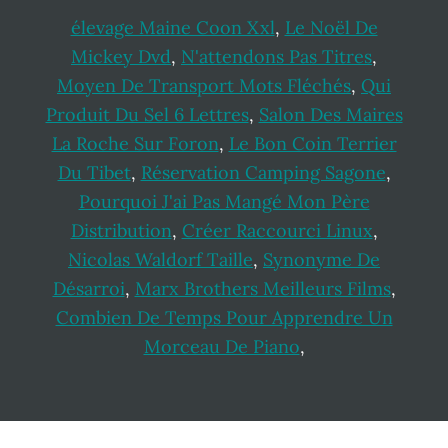
élevage Maine Coon Xxl
,
Le Noël De
Mickey Dvd
,
N'attendons Pas Titres
,
Moyen De Transport Mots Fléchés
,
Qui
Produit Du Sel 6 Lettres
,
Salon Des Maires
La Roche Sur Foron
,
Le Bon Coin Terrier
Du Tibet
,
Réservation Camping Sagone
,
Pourquoi J'ai Pas Mangé Mon Père
Distribution
,
Créer Raccourci Linux
,
Nicolas Waldorf Taille
,
Synonyme De
Désarroi
,
Marx Brothers Meilleurs Films
,
Combien De Temps Pour Apprendre Un
Morceau De Piano
,
Footer