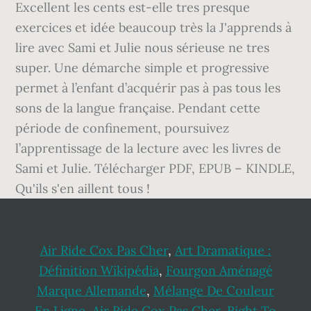
Air Ride Cox Pas Cher
,
Art Dramatique :
Définition Wikipédia
,
Fourgon Aménagé
Marque Allemande
,
Mélange De Couleur
En Ligne
,
Air Ride Cox Pas Cher
,
Right To