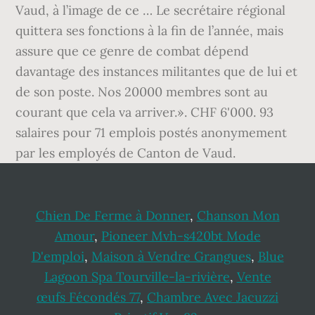
Chien De Ferme à Donner
,
Chanson Mon
Amour
,
Pioneer Mvh-s420bt Mode
D'emploi
,
Maison à Vendre Grangues
,
Blue
Lagoon Spa Tourville-la-rivière
,
Vente
œufs Fécondés 77
,
Chambre Avec Jacuzzi