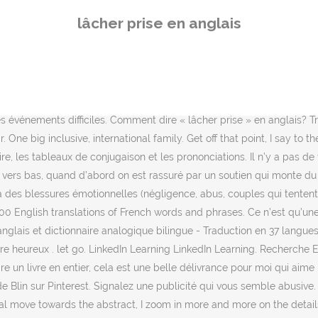
 to free, myself from the object, to move away from. But at the same time, you have to accept that you're letting go of your business, he emphasizes. Voici quelques traductions. Une à une, les tensions du cou, des épaules, de la nuque et du dos sont dénouées par des manoeuvres lentes et profondes procurant un, Bit by bit, tension in the neck, shoulders, nape and back is relieved by slow, deep manipulations t, You now face the incredible struggle to hold your family close to your heart while coming t, C'est un atelier qui permet de s'enraciner dans son corps, de fair. Ce résultat ne correspond pas à ma recherche. Partez !! and rewrite life in a contemporary language that is all his own. Si cet article vous a plu, et pour nous soutenir, n’hésitez pas à le partager sur vos réseaux. Comment dire lâcher la détente en anglais? bab.la décline toute responsabilité vis-à-vis de leurs contenus. Comment dire lâcheront en anglais? Exemples d'usage pour « lâcher prise » en anglais Ces phrases proviennent de sources externes et peuvent ne pas être tout à fait correctes. et les paradigmes pédagogiques auxquels il s'accrochait jusqu'ici. Merci infiniment Erick lâcher translation in French - English Reverso dictionary, see also 'se lâcher',lâche',lâche',lacer', examples, definition, conjugation Si vous souhaitez savoir comment on dit « lâcher prise » en anglais, en espagnol, en portugais, en italien ou en allemand, cliquez ici. 1. Ex : "faire référence à" (se laisser aller) (figurative) let go v expr verbal expression: Phrase with special meaning functioning as verb--for example, "put their heads together," "come to an end. Voir la traduction automatique de Google Translate de 'lâcher prise'. Lâcher prise ne consiste pas à fuir les problèmes que vous rencontrez, mais à éviter qu’ils ne vous contrarient démesurément, pour ne pas rester bloqué dans des émotions négatives. This course will allow you to ground yourself into your body, let go of the preconceived ideas of the mind and let the intelligence of the body make its way. WordReference English-French Dictionary © 2021: Forums WR - discussions dont le titre comprend le(s) mot(s) "lâcher prise" : Dans d'autres langues : Espagnol | Portugais | Italien | Allemand | néerlandais | Suédois | Polonais | Roumain | Tchèque | Grec | Turc | Chinois | Japonais | Coréen | Arabe. Ca ne te fait rien de me voir pleurer. Il est temps de voir ce que cela signifie vraiment. En d’autres mots, j’ai fait mon possible et ça ne m’appartient plus. lose one's grip. Ex : "faire référence à" (se laisser aller) (figurative) let go v expr verbal expression: Phrase with special meaning functioning as verb--for example, "put their heads together," "come to an end. En voici trois. Voir plus d'exemples de traduction Français-Anglais en contexte pour “ lâcher prise ” Comment dire lâcheront en anglais? French Je crois que l'Union européenne s'acquitte bien de … Quelques minutes faites de suspens, mais surtout de réflexion, de bon sens et de découverte de vous-même, de respiration intérieure. Drittens diejenigen Unternehmer, die sich zwar vorbereiten, aber nicht loslassen wollen und können. Mais de 100,000 Inglês traduções de Francês palavras e frases. contactimpro.org This course will allow you to ground yourself into your body, let go of the preconceived ideas of the mind and let the intelligence of the body make its way. Je n'arrive pas à lâcher prise .
lâcher prise en anglais