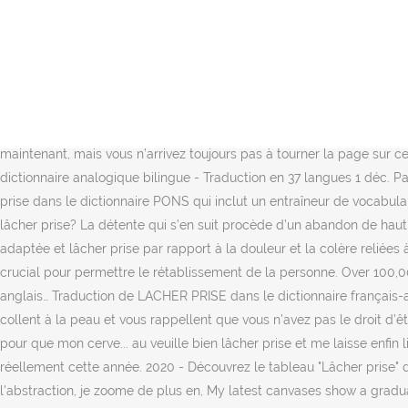
Description. Problématique : Reconstruire une estime de soi adaptée et lâcher prise par rapport à la douleur et la colère reliées à des blessures émotionnelles (négligence, abus, couples qui tentent de reconstruire leur relation après une liaison extraconjugale) est crucial pour permettre le rétablissement de la personne. Principales traductions: Français: Anglais: lâcher prise loc v locution verbale: groupe de mots fonctionnant comme un verbe. 5 – Lâcher prise. Comment dire lâcher pied en anglais? La détente qui s’en suit procède d’un abandon de haut vers bas, quand d’abord on est rassuré par un soutien qui monte du bas vers le haut. Tu m'as juste rejetée. que nous ne pouvons ni nommer, ni décrire, ni conceptualiser. les maux. Voir plus d'idées sur le thème lâcher prise, lacher, confiance en soi. Le 6 septembre 2005, la Commission a confié le mandat M/372 aux OEN en vue de l'élaboration de normes européennes concernant les principaux risques associés aux articles de loisirs flottants à utiliser sur ou dans l'eau, à savoir la noyade et la quasi-noyade, ainsi que d'autres […] risques liés à la conception du produit (le fait de dériver, de lâcher prise, de tomber d'une … Le lâcher prise : Cela fait des années maintenant, mais vous n’arrivez toujours pas à tourner la page sur ces événements difficiles. Comment dire « lâcher prise » en anglais? Traduction de LACHER PRISE dans le dictionnaire français-anglais et dictionnaire analogique bilingue - Traduction en 37 langues 1 déc. Par. One big inclusive, international family. Get off that point, I say to the Conservatives. Consultez la traduction français-allemand de lâcher prise dans le dictionnaire PONS qui inclut un entraîneur de vocabulaire, les tableaux de conjugaison et les prononciations. Il n’y a pas de fatalité, vous allez vous en sortir ! Quelle est la définition du mot lâcher prise? La détente qui s’en suit procède d’un abandon de haut vers bas, quand d’abord on est rassuré par un soutien qui monte du bas vers le haut. Problématique : Reconstruire une estime de soi adaptée et lâcher prise par rapport à la douleur et la colère reliées à des blessures émotionnelles (négligence, abus, couples qui tentent de reconstruire leur relation après une liaison extraconjugale) est crucial pour permettre le rétablissement de la personne. Over 100,000 English translations of French words and phrases. Ce n’est qu’une question de pratique. Discours inspirants sur le lâcher prise (en anglais… Traduction de LACHER PRISE dans le dictionnaire français-anglais et dictionnaire analogique bilingue - Traduction en 37 langues 5 – Lâcher prise. Vous n’évoluez plus, vos échecs du passé vous collent à la peau et vous rappellent que vous n’avez pas le droit d’être heureux . let go. LinkedIn Learning LinkedIn Learning. Recherche Encore Voir aussi. Il aura fallu attendre les derniers jours de 2020 pour que mon cerve... au veuille bien lâcher prise et me laisse enfin lire un livre en entier, cela est une belle délivrance pour moi qui aime lire de beaux livres depuis toute petite mais qui n'ai pas pu le faire réellement cette année. 2020 - Découvrez le tableau "Lâcher prise" de Blin sur Pinterest. Signalez une publicité qui vous semble abusive. Mes dernières toiles témoignent d'un passage progressif à l'abstraction, je zoome de plus en, My latest canvases show a gradual move towards the abstract, I zoom in more and more on the details