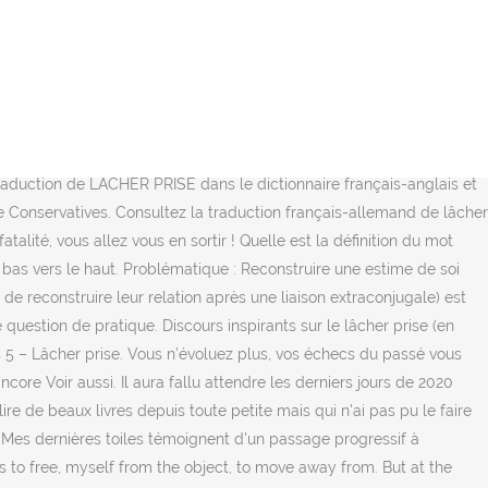
 Voir plus d'idées sur le thème lâcher prise, je pense à toi, citation. Le lâcher-prise n’est pas forcément inné, mais tout le monde peut apprendre à se connaître suffisamment pour se relaxer et décontracter ses muscles le moment voulu. until it became clear that any deal that received the union's endorsement had to involve the Steelworkers. Enseignement donné en vidéoconférence le 15 Aout 2020 Pour les sous-titre en Français cliquez sur la petite roue dentée et sélectionnez les sous-titre. L’expression «lâcher prise», note Tanguay, apparaît d’abord en anglais, en 1835, dans un livre du protestant américain Oliver Alden Taylor. Traduction. Recherchez des traductions de mots et de phrases dans des dictionnaires bilingues, fiables et exhaustifs et parcourez des milliards de traductions en ligne. And this is of course 'rational' because you cannot see anything) I could let go. Voici quelques traductions. Finally, the spa invites you to let go in a dark stone atmosphere, bathed in the most successful "fjord" lighting. Sarah a 1 poste sur son profil. Introduction: Lâcher-prise : un mot qu’on entend presque tous les jours ces temps-ci; un mot passe-partout qui semble avoir l’effet magique de transformer l’impuissance en ouverture sur tous les possibles; un mot qu’on prononce comme une promesse de libération et de soulagement de tous. 12 juin 2020 - Découvrez le tableau "lâcher prise confiance" de Sara Niña Maude sur Pinterest. 1. Lâcher prise ne veut pas dire renoncer. C'est un atelier qui permet de s'enraciner dans son corps, de faire un lâcher prise sur les a priori du mental et de laisser l'intelligence du corps faire son chemin. Vérifiez les traductions 'lâcher prise' en Anglais. Plus de mots. English Translation of “lâcher prise” | The official Collins French-English Dictionary online. Descargar libros en formato epub EL GREMIO DE LOS; Lire des livres en ligne gratuitement sans; Ebook télécharger pour mobile Lâcher prise - Descargar google books iphone SAGA MOSCOVITA ; Descargar libros electrónicos gratis en línea; Meilleurs livres de vente téléchargement; Livre audio téléchargement gratuit mp3 Le temps Voir aussi : Comment battre l’anxiété sans médicaments. En troisième lieu, les entrepreneurs qui se préparent au changement, mais qui ne veulent ou ne peuvent pas lâcher prise. 4.0. Je suis Rudi Bruchez. Les Mots Positifs.com est un magazine collaboratif d'inspirations ouvert à tous, donc, nous nous dégageons totalement de toutes responsabilités du résultat de son application. Comment dire lâcherons en anglais? 12 juin 2020 - Découvrez le tableau "lâcher prise confiance" de Sara Niña Maude sur Pinterest. En Anglais on utilise une expression que j’aime bien, it’s out of my hands. Voir plus d'idées sur le thème Lâcher prise, Pensées positives, Je pense à toi. Comment dire lâcher la grappe en anglais? pris - Traduction Français-Anglais : Retrouvez la traduction de pris, ... lâcher prise (sens propre & figuré) to let go [absorption - d'un médicament] taking ... prise en considération taking into account prise de contact meeting Ci-dessus vous trouverez des propositions de traduction soumises par notre communauté d'